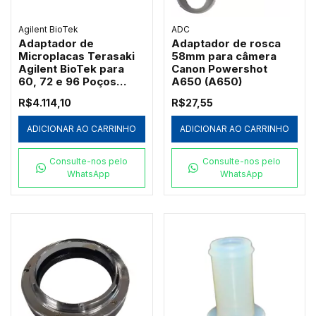
Agilent BioTek
ADC
Adaptador de
Adaptador de rosca
Microplacas Terasaki
58mm para câmera
Agilent BioTek para
Canon Powershot
60, 72 e 96 Poços
A650 (A650)
(7330531)
R$4.114,10
R$27,55
ADICIONAR AO CARRINHO
ADICIONAR AO CARRINHO
Consulte-nos pelo
Consulte-nos pelo
WhatsApp
WhatsApp