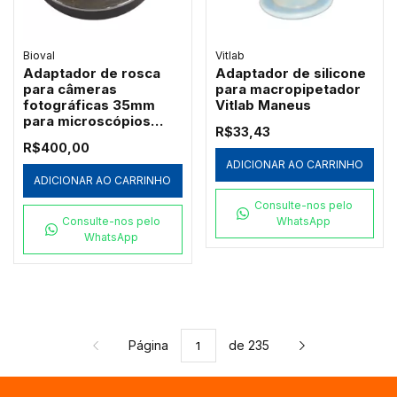
Bioval
Vitlab
Adaptador de rosca
Adaptador de silicone
para câmeras
para macropipetador
fotográficas 35mm
Vitlab Maneus
para microscópios
R$33,43
Bioval (ADAPTER-
R$400,00
35MM)
ADICIONAR AO CARRINHO
ADICIONAR AO CARRINHO
Consulte-nos pelo
Consulte-nos pelo
WhatsApp
WhatsApp
Página
de 235