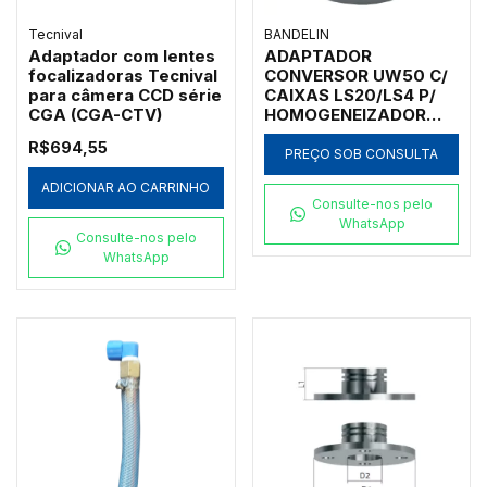
Tecnival
BANDELIN
Adaptador com lentes
ADAPTADOR
focalizadoras Tecnival
CONVERSOR UW50 C/
para câmera CCD série
CAIXAS LS20/LS4 P/
CGA (CGA-CTV)
HOMOGENEIZADOR
ULTRASSÔNICO
R$694,55
HD4050 BANDELIN -
PREÇO SOB CONSULTA
AH-50
ADICIONAR AO CARRINHO
Consulte-nos pelo
WhatsApp
Consulte-nos pelo
WhatsApp